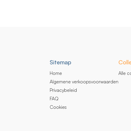
Secundaire
Sitemap
Coll
navigatie
Home
Alle c
Algemene verkoopsvoorwaarden
Privacybeleid
FAQ
Cookies