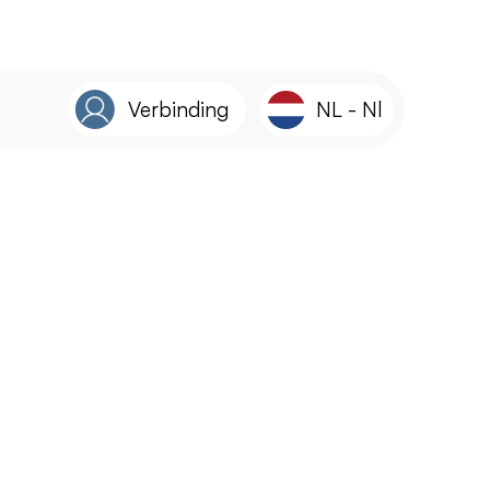
Verbinding
NL
-
Nl